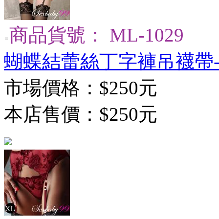
商品貨號： ML-1029
蝴蝶結蕾絲丁字褲吊襪帶
市場價格：
$250元
本店售價：
$250元