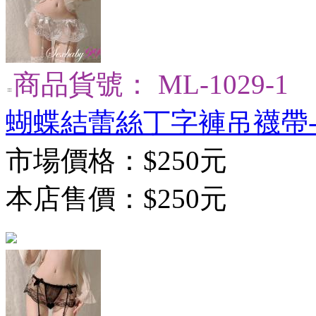
商品貨號： ML-1029-1
蝴蝶結蕾絲丁字褲吊襪帶
市場價格：
$250元
本店售價：
$250元