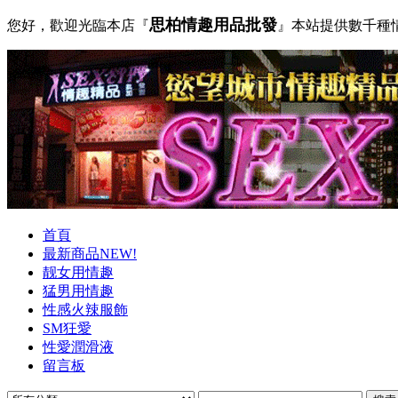
思柏情趣用品批發
您好，歡迎光臨本店『
』本站提供數千種
首頁
最新商品NEW!
靓女用情趣
猛男用情趣
性感火辣服飾
SM狂愛
性愛潤滑液
留言板