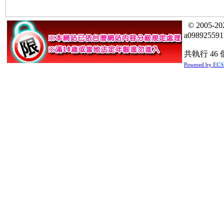
© 2005
a09892559
共執行 46 
Powered by
ECS