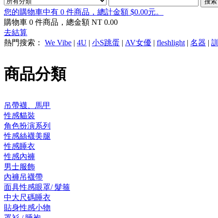
您的購物車中有 0 件商品，總計金額 $0.00元。
購物車
0
件商品，總金額 NT
0.00
去結算
熱門搜索：
We Vibe
|
4U
|
小S跳蛋
|
AV女優
|
fleshlight
|
名器
|
商品分類
吊帶襪、馬甲
性感貓裝
角色扮演系列
性感絲襪美腿
性感睡衣
性感內褲
男士服飾
內褲吊襪帶
面具性感眼罩/ 髮箍
中大尺碼睡衣
貼身性感小物
罩衫 / 睡袍