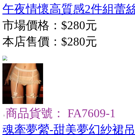
午夜情懷高質感2件組蕾絲
市場價格：
$280元
本店售價：
$280元
商品貨號： FA7609-1
魂牽夢縈-甜美夢幻紗裙吊