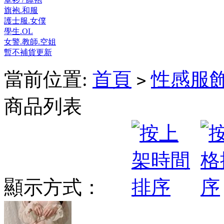
旗袍.和服
護士服.女僕
學生.OL
女警.教師.空姐
暫不補貨更新
當前位置:
首頁
性感服
>
商品列表
顯示方式：