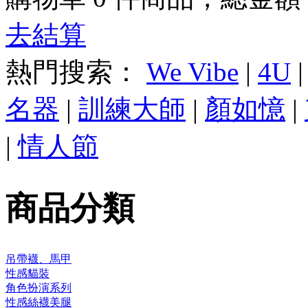
去結算
熱門搜索：
We Vibe
|
4U
名器
|
訓練大師
|
顏如憶
|
|
情人節
商品分類
吊帶襪、馬甲
性感貓裝
角色扮演系列
性感絲襪美腿