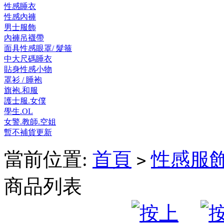
性感睡衣
性感內褲
男士服飾
內褲吊襪帶
面具性感眼罩/ 髮箍
中大尺碼睡衣
貼身性感小物
罩衫 / 睡袍
旗袍.和服
護士服.女僕
學生.OL
女警.教師.空姐
暫不補貨更新
當前位置:
首頁
性感服
>
商品列表