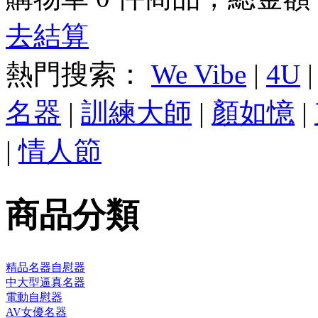
去結算
熱門搜索：
We Vibe
|
4U
名器
|
訓練大師
|
顏如憶
|
|
情人節
商品分類
精品名器自慰器
中大型逼真名器
電動自慰器
AV女優名器