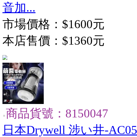
音加...
市場價格：
$1600元
本店售價：
$1360元
商品貨號：8150047
日本Drywell 涉い井-AC