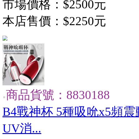
市場價格：
$2500元
本店售價：
$2250元
商品貨號：8830188
B4戰神杯 5種吸吮x5頻
UV消...