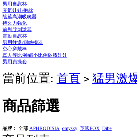
男用自慰杯
充氣娃娃/抱枕
陰莖高潮吸吮器
持久力強化
前列腺刺激器
電動自慰杯
男用往返/迴轉機器
空心穿戴棒
真人等比例/縮小比例矽膠娃娃
男用貞操套
當前位置:
首頁
猛男激
>
商品篩選
品牌：
全部
APHRODISIA
omysky
英國FOX
Dibe