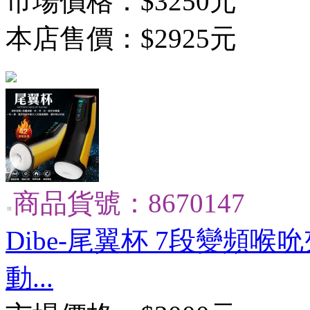
市場價格：
$3250元
本店售價：
$2925元
商品貨號：8670147
Dibe-尾翼杯 7段變頻
動...