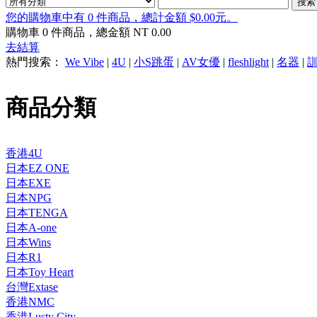
您的購物車中有 0 件商品，總計金額 $0.00元。
購物車
0
件商品，總金額 NT
0.00
去結算
熱門搜索：
We Vibe
|
4U
|
小S跳蛋
|
AV女優
|
fleshlight
|
名器
|
商品分類
香港4U
日本EZ ONE
日本EXE
日本NPG
日本TENGA
日本A-one
日本Wins
日本R1
日本Toy Heart
台灣Extase
香港NMC
香港Lusty City