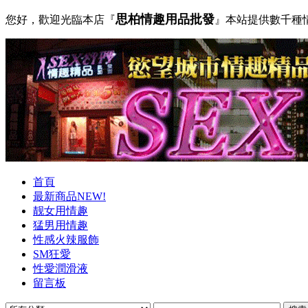
思柏情趣用品批發
您好，歡迎光臨本店『
』本站提供數千種
首頁
最新商品NEW!
靓女用情趣
猛男用情趣
性感火辣服飾
SM狂愛
性愛潤滑液
留言板