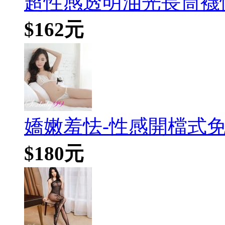
超性感透明油光長筒襪性
$162元
嬌嫩羞怯-性感開檔式免
$180元